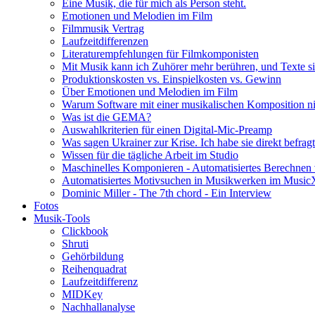
Eine Musik, die für mich als Person steht.
Emotionen und Melodien im Film
Filmmusik Vertrag
Laufzeitdifferenzen
Literaturempfehlungen für Filmkomponisten
Mit Musik kann ich Zuhörer mehr berühren, und Texte si
Produktionskosten vs. Einspielkosten vs. Gewinn
Über Emotionen und Melodien im Film
Warum Software mit einer musikalischen Komposition nic
Was ist die GEMA?
Auswahlkriterien für einen Digital-Mic-Preamp
Was sagen Ukrainer zur Krise. Ich habe sie direkt befragt
Wissen für die tägliche Arbeit im Studio
Maschinelles Komponieren - Automatisiertes Berechnen 
Automatisiertes Motivsuchen in Musikwerken im Musi
Dominic Miller - The 7th chord - Ein Interview
Fotos
Musik-Tools
Clickbook
Shruti
Gehörbildung
Reihenquadrat
Laufzeitdifferenz
MIDKey
Nachhallanalyse