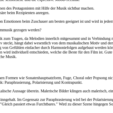
nen des Protagonisten mit Hilfe der Musik sichtbar machen.
häre beim Rezipienten anregen.
on Emotionen beim Zuschauer am besten geeignet ist und wird in jede
ilmmusik gezogen werden?
k zum Tragen, da Melodien innerlich mitgesummt und in Verbindung mi
iv steckt, hängt dabei wesentlich von dem musikalischen Motiv und d
 von Gefühlen einfacher durch Harmoniefolgen aufgebaut werden könne
n wird individuell entschieden, welche die Beste für den Film ist. G
iche Musik.
n Formen wie Sonatenhauptsatzform, Fuge, Choral oder Popsong nich
k: Paraphrasierung, Polarisierung und Kontrapunkt.
alische Aussage überein. Malerische Bilder klingen auch malerisch, ein
nngehalt. Im Gegensatz zur Paraphrasierung wird bei der Polarisierung
 "Gleich passiert etwas Furchtbares." Wird zu dieser Szene hingegen S