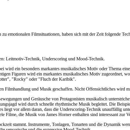
u emotionalen Filmsituationen, haben sich mit der Zeit folgende Tec
den: Leitmotiv-Technik, Underscoring und Mood-Technik.
ei wird ein besonders markantes musikalisches Motiv oder Thema eine
ichtigen Figuren wird ein markantes musikalisches Motiv zugeordnet, w
otter", "Rocky" oder "Fluch der Karibik".
en Filmhandlung und Musik geschaffen. Nicht Offensichtliches wird mi
Bewegungen und Geräusche von Protagonisten musikalisch unterstriche
folgungsjagd wird durch schnelle rhythmische Musik begleitet. Die Beis
ies liegt vor allem daran, dass die Underscoring-Technik unauffällig un
le Filme, die Musik von James Horner enthalten sind interessant zur
arockzeit stammt. Instrumente, Tonlagen, Tonarten und die Dynamik w
 die sensorische und die expressive Mood-Technik.