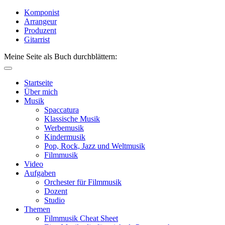
Komponist
Arrangeur
Produzent
Gitarrist
Meine Seite als Buch durchblättern:
Startseite
Über mich
Musik
Spaccatura
Klassische Musik
Werbemusik
Kindermusik
Pop, Rock, Jazz und Weltmusik
Filmmusik
Video
Aufgaben
Orchester für Filmmusik
Dozent
Studio
Themen
Filmmusik Cheat Sheet