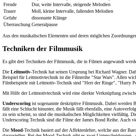
Freude
Dur, weite Intervalle, steigende Melodien
Trauer
Moll, kleine Intervalle, fallenden Melodien
Gefahr
dissonante Klänge
Überraschung
Generalpause
Aus den musikalischen Elementen und deren möglichen Zuordnungen z
Techniken der Filmmusik
Es gibt drei Techniken der Filmmusik, die in Filmen angewandt wer
Die
Leitmotiv
-Technik hat seinen Ursprung bei Richard Wagner. Dab
Beispiel für Leitmotivtechnik ist die Filmreihe "Star Wars". Allen w
Filmbeispiele mit Leitmotiv-Technik sind "Herr der Ringe", "Harry P
Mit Hilfe der Leitmotivtechnik wird eine direkte Verknüpfung zwisch
Underscoring
ist sogenannte deskriptive Filmmusik. Dabei werden 
fällt eine Schlucht hinunter, die Musik fällt ebenfalls, eine Autover
zu sein scheint, so sind die musikalischen Möglichkeiten vielfältig. D
Underscoring Technik sind die Filme der James Bond Reihe. Auch vie
Die
Mood
-Technik basiert auf der Affektenlehre, welche aus der B
darzustellen. Bei der Mood-Technik gibt es zwei Unterscheidungen -