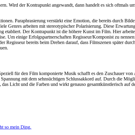
dern. Wird der Kontrapunkt angewandt, dann handelt es sich oftmals u
nen. Paraphrasierung verstärkt eine Emotion, die bereits durch Bilder
 Genres arbeiten mit stereotypischer Polarisierung. Diese Erwartungs
ung etabliert. Der Kontrapunkt ist die höhere Kunst im Film. Hier arb
ise. Um einige Erfolgspartnerschaften Regisseur/Komponist zu nennen
r Regisseur bereits beim Drehen darauf, dass Filmszenen später durch
auen.
ziell für den Film komponierte Musik schafft es den Zuschauer von A
ie Spannung mit dem sehnsüchtigen Schlussakkord auf. Durch die Möglic
, das Licht und die Farben und wirkt genauso gesamtkünstlerisch auf d
ht so mein Ding.