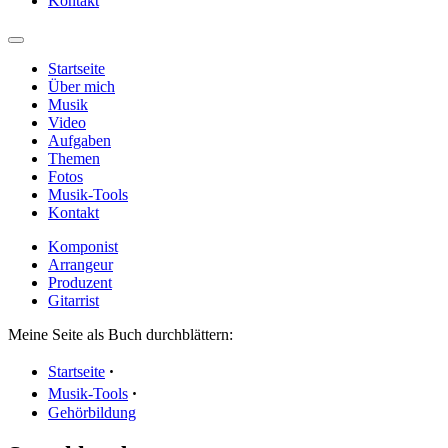
Kontakt
Startseite
Über mich
Musik
Video
Aufgaben
Themen
Fotos
Musik-Tools
Kontakt
Komponist
Arrangeur
Produzent
Gitarrist
Meine Seite als Buch durchblättern:
Startseite
ꞏ
Musik-Tools
ꞏ
Gehörbildung